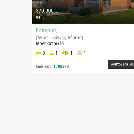
370.000 €
94τ.μ.
Εσπερίες
(Άγιος Ιωάννης Βόρεια)
Μονοκατοικία
3
1
|
1
1
Λεπτομέρειε
Κωδικός:
1708328