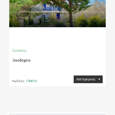
250.000 €
185τ.μ.
Σκόπελος
Ξενοδοχείο
Λεπτομέρειες
Κωδικός:
1746112