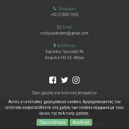
Τηλέφωνο
+30 2130017920
Email
roofyourdreams@gmail.com
Διεύθυνση
Χαριλάου Τρικούπη 96
Κηφισιά 145 63, Αθήνα
Όροι χρήσης και πολιτική απορρήτου
Αυτός ο ιστότοπος χρησιμοποιεί cookies. Χρησιμοποιώντας τον
ιστότοπο συγκατατίθεστε στη χρήση των cookies σύμφωνα με τους
όρους της πολιτικής χρήσης.
Copyright 2026 by ROOF your dreams
Περισσότερα
Αποδοχή
Powered by
Fortunet Hellas
|
e-agents technology