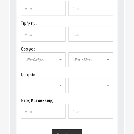
Τιμή/τ.μ.
Όροφος
-Επιλέξτε-
-Επιλέξτε-
Γραφεία
Έτος Κατασκευής