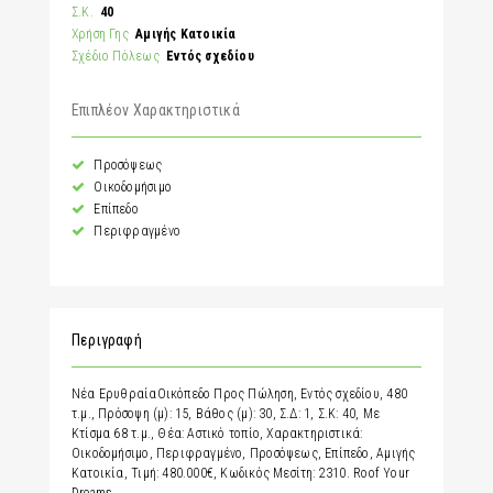
Σ.Κ.
40
Χρήση Γης
Αμιγής Κατοικία
Σχέδιο Πόλεως
Εντός σχεδίου
Επιπλέον Χαρακτηριστικά
Προσόψεως
Οικοδομήσιμο
Επίπεδο
Περιφραγμένο
Περιγραφή
Νέα ΕρυθραίαΟικόπεδο Προς Πώληση, Εντός σχεδίου, 480
τ.μ., Πρόσοψη (μ): 15, Βάθος (μ): 30, Σ.Δ: 1, Σ.Κ: 40, Με
Κτίσμα 68 τ.μ., Θέα: Αστικό τοπίο, Χαρακτηριστικά:
Οικοδομήσιμο, Περιφραγμένο, Προσόψεως, Επίπεδο, Αμιγής
Κατοικία, Τιμή: 480.000€, Κωδικός Μεσίτη: 2310. Roof Your