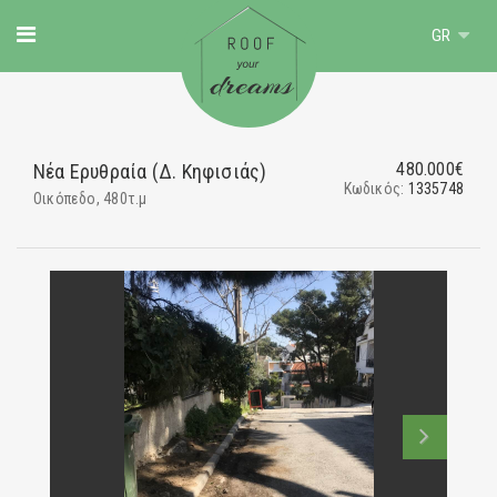
GR
480.000€
Νέα Ερυθραία (Δ. Κηφισιάς)
Κωδικός:
1335748
Οικόπεδο, 480τ.μ