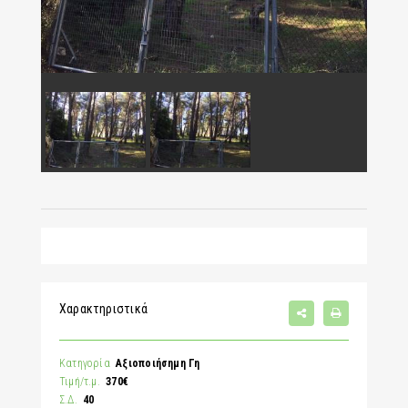
Χαρακτηριστικά
Κατηγορία
Αξιοποιήσημη Γη
Τιμή/τ.μ.
370€
Σ.Δ.
40