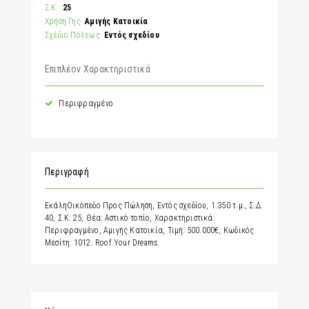
Σ.Κ.
25
Χρήση Γης
Αμιγής Κατοικία
Σχέδιο Πόλεως
Εντός σχεδίου
Επιπλέον Χαρακτηριστικά
Περιφραγμένο
Περιγραφή
ΕκάληΟικόπεδο Προς Πώληση, Εντός σχεδίου, 1.350 τ.μ., Σ.Δ:
40, Σ.Κ: 25, Θέα: Αστικό τοπίο, Χαρακτηριστικά:
Περιφραγμένο, Αμιγής Κατοικία, Τιμή: 500.000€, Κωδικός
Μεσίτη: 1012. Roof Your Dreams