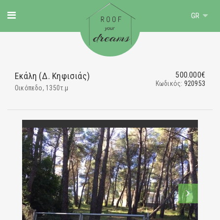
GR
500.000€
Εκάλη (Δ. Κηφισιάς)
Κωδικός:
920953
Οικόπεδο, 1350τ.μ