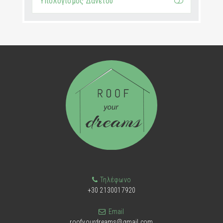
Υπολογισμός Δανείου
Τηλέφωνο
+30 2130017920
Email
roofyourdreams@gmail.com