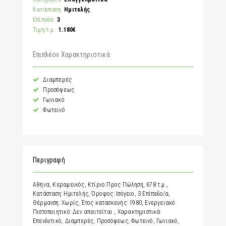
Κατάσταση
Ημιτελής
Επίπεδα
3
Τιμή/τ.μ.
1.180€
Επιπλέον Χαρακτηριστικά
Διαμπερές
Προσόψεως
Γωνιακό
Φωτεινό
Περιγραφή
Αθήνα, Κεραμεικός, Κτίριο Προς Πώληση, 678 τ.μ.,
Κατάσταση: Ημιτελής, Όροφος: Ισόγειο, 3 Επίπεδο/α,
Θέρμανση: Χωρίς, Έτος κατασκευής: 1980, Ενεργειακό
Πιστοποιητικό: Δεν απαιτείται , Χαρακτηριστικά:
Επενδυτικό, Διαμπερές, Προσόψεως, Φωτεινό, Γωνιακό,