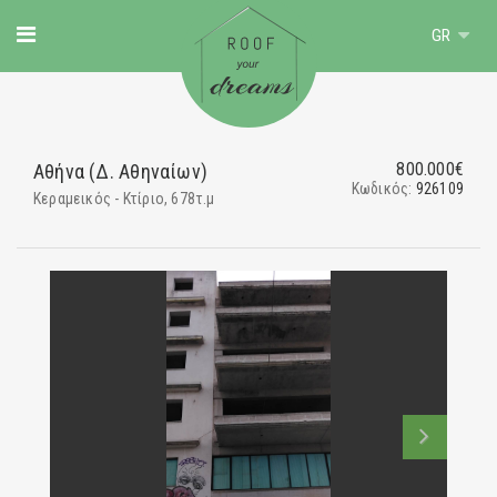
GR
800.000€
Αθήνα (Δ. Αθηναίων)
Κωδικός:
926109
Κεραμεικός - Κτίριο, 678τ.μ