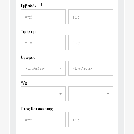
m2
Εμβαδόν
Τιμή/τ.μ.
Όροφος
-Επιλέξτε-
-Επιλέξτε-
Υ/Δ
Έτος Κατασκευής