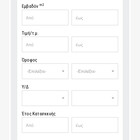
m2
Εμβαδόν
Τιμή/τ.μ.
Όροφος
-Επιλέξτε-
-Επιλέξτε-
Υ/Δ
Έτος Κατασκευής