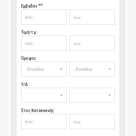
m2
Εμβαδόν
Τιμή/τ.μ.
Όροφος
-Επιλέξτε-
-Επιλέξτε-
Υ/Δ
Έτος Κατασκευής